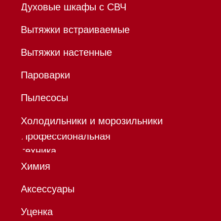
К/с 30101810845250000999
БИК 044525999
Hello@mieles.ru
Договор
оферты
Политика конфиденциальности
Все права защищены 2026
®
Разработка сайта - Ильшат
Сахапов
*Instagram принадлежит компании Meta,
признанной экстремистской организацией и
запрещенной в РФ