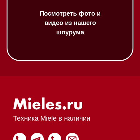
Стеклокерамические варочные
панели
Модульные панели SmartLine
Гладильные
системы
Микроволновые печи (СВЧ)
Подогреватели посуды и пищи
Встраиваемые
кофемашины
Соло кофемашины
Вакууматоры
Духовые шкафы
Духовые шкафы с СВЧ
Вытяжки встраиваемые
Вытяжки настенные
Пароварки