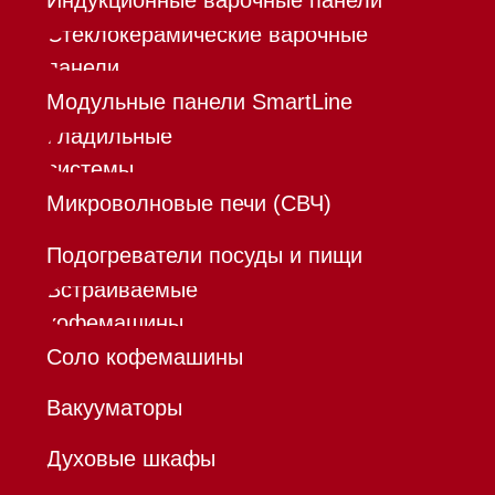
Trade-In
Инвестиции
Дизайнерам и архитекторам
Контакты
Mieles - поставщик
бытовой техники Miele
ИП Осанов Андрей Васильевич
ИНН 780532423092
ОГРНИП 320784700155889
Р/с 40802810701500116757
В ТОЧКА ПАО БАНКА "ФК
ОТКРЫТИЕ"