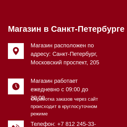
Мобильный:
+7 977 455-57-
20:00
85
Напишите нам в WhatsApp
Напишите нам в Telegram
Напишите нам в Max
Почта:
Hello@mieles.ru
Посмотреть фото и
видео из нашего
шоурума