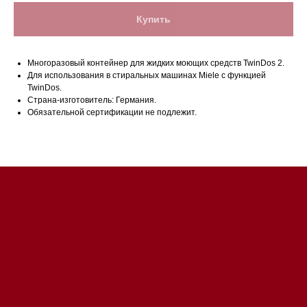
Купить
Многоразовый контейнер для жидких моющих средств TwinDos 2.
Для использования в стиральных машинах Miele с функцией
TwinDos.
Магазин в Санкт-Петербурге
Страна-изготовитель: Германия.
Обязательной сертификации не подлежит.
Магазин расположен по
адресу: Санкт-Петербург,
Московский проспект, 205
Магазин работает
ежедневно с 09:00 до
20:00
Обработка заказов через сайт
происходит в круглосуточном
режиме
Телефон:
+7 812 245-33-
65
Приём звонков
ежедневно с 09:00 до