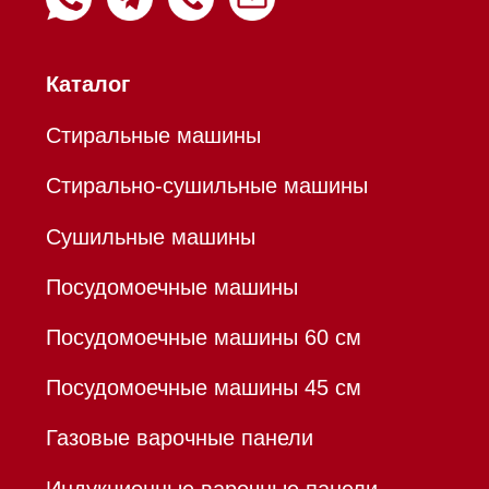
Пылесосы
Холодильники и морозильники
Профессиональная
техника
Химия
Аксессуары
Уценка
Вопрос-ответ
Гарантия
Кредит
Доставка
Франшиза
Команда
Шоурум