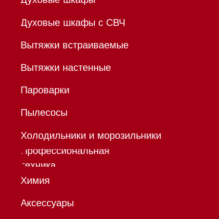
ОТКРЫТИЕ"
К/с 30101810845250000999
БИК 044525999
Hello@mieles.ru
Договор
оферты
Политика конфиденциальности
Все права защищены 2026
®
Разработка сайта - Ильшат
Сахапов
*Instagram принадлежит компании Meta,
признанной экстремистской организацией и
запрещенной в РФ