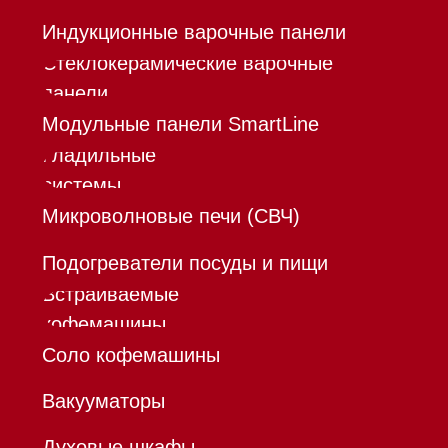
Шоурум
Trade-In
Инвестиции
Дизайнерам и архитекторам
Контакты
Mieles - поставщик
бытовой техники Miele
ИП Осанов Андрей Васильевич
ИНН 780532423092
ОГРНИП 320784700155889
Р/с 40802810701500116757
В ТОЧКА ПАО БАНКА "ФК