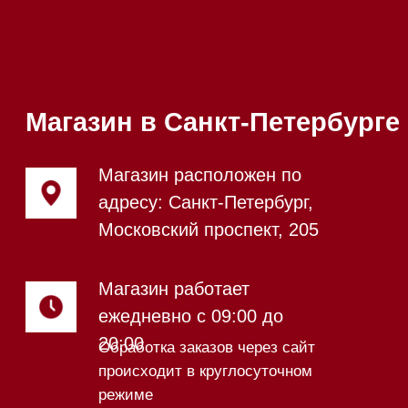
ежедневно с 09:00 до
Мобильный:
+7 977 455-57-
20:00
85
Напишите нам в WhatsApp
Напишите нам в Telegram
Напишите нам в Max
Почта:
Hello@mieles.ru
Посмотреть фото и
видео из нашего
шоурума