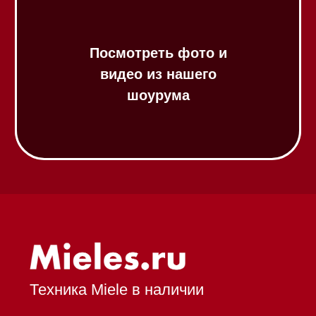
Индукционные варочные панели
Стеклокерамические варочные
панели
Модульные панели SmartLine
Гладильные
системы
Микроволновые печи (СВЧ)
Подогреватели посуды и пищи
Встраиваемые
кофемашины
Соло кофемашины
Вакууматоры
Духовые шкафы
Духовые шкафы с СВЧ
Вытяжки встраиваемые
Вытяжки настенные