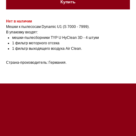
Купить
Нет в наличии
Мешки к пылесосам Dynamic U1 (S 7000 - 7999).
В упаковку входят:
мешки-пылесборники TYP U HyClean 3D - 4 штуки
1 фильтр моторного отсека
Магазин в Санкт-Петербурге
1 фильтр выходящего воздуха Air Clean.
Магазин расположен по
Страна-производитель: Германия.
адресу: Санкт-Петербург,
Московский проспект, 205
Магазин работает
ежедневно с 09:00 до
20:00
Обработка заказов через сайт
происходит в круглосуточном
режиме
Телефон:
+7 812 245-33-
65
Приём звонков